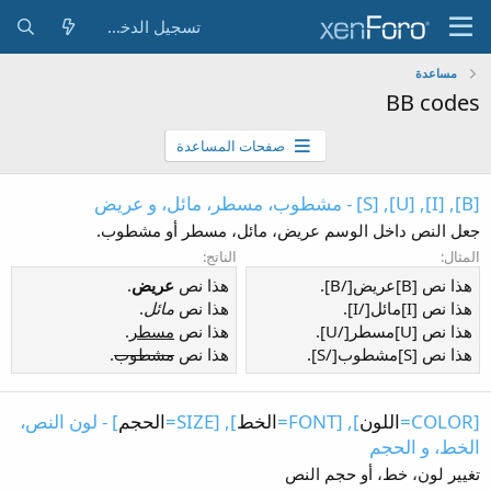
تسجيل الدخول
مساعدة
BB codes
صفحات المساعدة
[B], [I], [U], [S] - مشطوب، مسطر، مائل، و عريض
جعل النص داخل الوسم عريض، مائل، مسطر أو مشطوب.
المثال:
الناتج:
هذا نص [B]عريض[/B].
هذا نص
عريض
.
هذا نص [I]مائل[/I].
هذا نص
مائل
.
هذا نص [U]مسطر[/U].
هذا نص
مسطر
.
هذا نص [S]مشطوب[/S].
هذا نص
مشطوب
.
[COLOR=
اللون
], [FONT=
الخط
], [SIZE=
الحجم
] - لون النص،
الخط، و الحجم
تغيير لون، خط، أو حجم النص