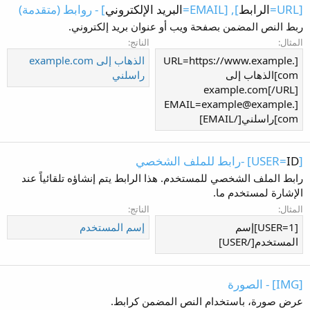
[URL=
الرابط
], [EMAIL=
البريد الإلكتروني
] - روابط (متقدمة)
ربط النص المضمن بصفحة ويب أو عنوان بريد إلكتروني.
المثال:
الناتج:
[URL=https://www.example.
الذهاب إلى example.com
com]الذهاب إلى
راسلني
example.com[/URL]
[EMAIL=example@example.
com]راسلني[/EMAIL]
[USER=
ID
] -رابط للملف الشخصي
رابط الملف الشخصي للمستخدم. هذا الرابط يتم إنشاؤه تلقائياً عند
الإشارة لمستخدم ما.
المثال:
الناتج:
[USER=1]إسم
إسم المستخدم
المستخدم[/USER]
[IMG] - الصورة
عرض صورة، باستخدام النص المضمن كرابط.