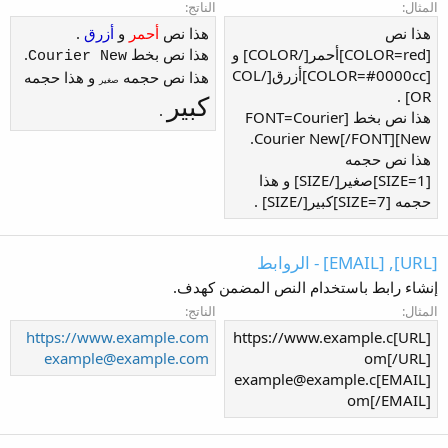
المثال:
الناتج:
هذا نص
هذا نص
أحمر
و
أزرق
.
[COLOR=red]أحمر[/COLOR] و
هذا نص بخط
.
Courier New
[COLOR=#0000cc]أزرق[/COL
هذا نص حجمه
و هذا حجمه
صغير
OR] .
كبير
.
هذا نص بخط [FONT=Courier
New]Courier New[/FONT].
هذا نص حجمه
[SIZE=1]صغير[/SIZE] و هذا
حجمه [SIZE=7]كبير[/SIZE] .
[URL], [EMAIL] - الروابط
إنشاء رابط باستخدام النص المضمن كهدف.
المثال:
الناتج:
https://www.example.com
[URL]https://www.example.c
example@example.com
om[/URL]
[EMAIL]example@example.c
om[/EMAIL]