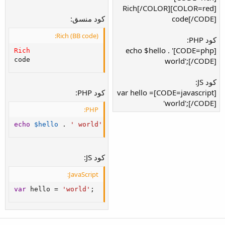
[COLOR=red]Rich[/COLOR]
code[/CODE]
كود منسق:
Rich (BB code):
كود PHP:
[CODE=php]echo $hello . '
Rich
world';[/CODE]
code
كود JS:
[CODE=javascript]var hello =
كود PHP:
'world';[/CODE]
PHP:
echo
$hello
.
' world'
;
كود JS:
JavaScript:
var
 hello 
=
'world'
;