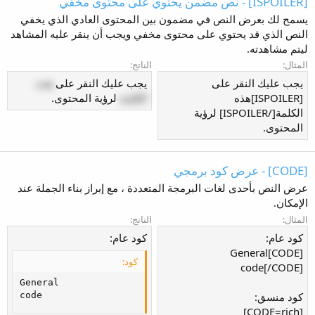
[ISPOILER] - نص مضمن يحتوي على محتوى مخفي
يسمح لك بعرض النص في مضمون بين المحتوى العادي الذي يخفي
النص الذي قد يحتوي على محتوى مخفي ويجب أن ينقر عليه المشاهد
ليتم مشاهدته.
المثال:
الناتج:
يجب عليك النقر على
يجب عليك النقر على
هذه
[ISPOILER]هذه
الكلمة
لرؤية المحتوى.
الكلمة[/ISPOILER] لرؤية
المحتوى.
[CODE] - عرض كود برمجي
عرض النص بأحدى لغات البرمجة المتعددة ، مع إبراز بناء الجملة عند
الإمكان.
المثال:
الناتج:
كود عام:
كود عام:
[CODE]General
كود:
code[/CODE]
General

كود منسق:
code
[CODE=rich]