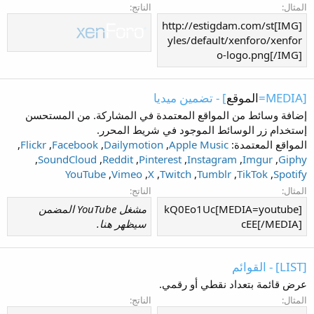
المثال:
الناتج:
[IMG]http://estigdam.com/st
yles/default/xenforo/xenfor
o-logo.png[/IMG]
[MEDIA=
الموقع
] - تضمين ميديا
إضافة وسائط من المواقع المعتمدة في المشاركة. من المستحسن
إستخدام زر الوسائط الموجود في شريط المحرر.
المواقع المعتمدة:
Apple Music
,
Dailymotion
,
Facebook
,
Flickr
,
,
SoundCloud
,
Reddit
,
Pinterest
,
Instagram
,
Imgur
,
Giphy
YouTube
,
Vimeo
,
X
,
Twitch
,
Tumblr
,
TikTok
,
Spotify
المثال:
الناتج:
[MEDIA=youtube]kQ0Eo1Uc
مشغل YouTube المضمن
cEE[/MEDIA]
سيظهر هنا.
[LIST] - القوائم
عرض قائمة بتعداد نقطي أو رقمي.
المثال:
الناتج: