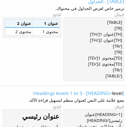
[TABLE] - الجداول
ترميز خاص لعرض الجداول في محتواك.
المثال:
الناتج:
[TABLE]
عنوان 1
عنوان 2
[TR]
محتوى 1
محتوى 2
[TH]عنوان 1[/TH]
[TH]عنوان 2[/TH]
[/TR]
[TR]
[TD]محتوى 1[/TD]
[TD]محتوى 2[/TD]
[/TR]
[/TABLE]
] - Headings levels 1 to 3
level
[HEADING=
يضع علامة على النص كعنوان منظم لتسهيل قراءة الآلة.
المثال:
الناتج:
[HEADING=1]عنوان
عنوان رئيسي​
رئيسي[/HEADING]
يأتي هذا النص تحت عنوان
يأتي هذا النص تحت عنوان